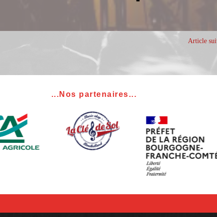
Article su
...Nos partenaires...