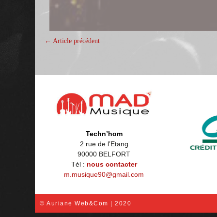
← Article précédent
Techn’hom
2 rue de l’Etang
90000 BELFORT
Tél :
nous contacter
m.musique90@gmail.com
©
Auriane Web&Com
| 2020