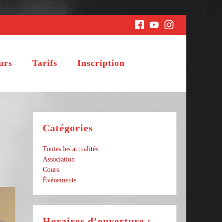
urs
Tarifs
Inscription
Catégories
Toutes les actualités
Association
Cours
Événements
Horaires d’ouverture :